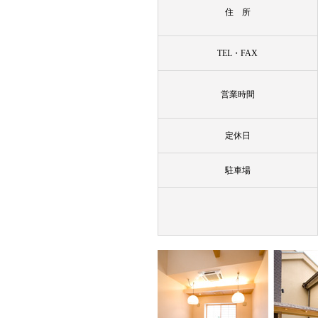
住 所
TEL・FAX
営業時間
定休日
駐車場